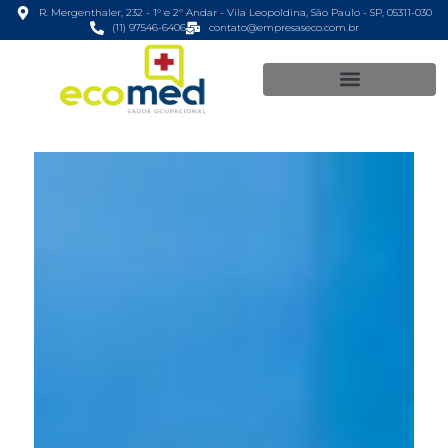
R. Mergenthaler, 232 - 1° e 2º Andar - Vila Leopoldina, São Paulo - SP, 05311-030
(11) 97546-6406
contato@empresaseco.com.br