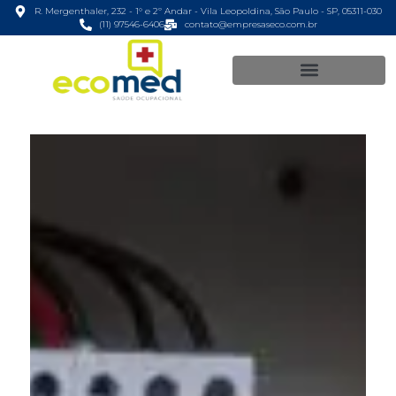
R. Mergenthaler, 232 - 1° e 2º Andar - Vila Leopoldina, São Paulo - SP, 05311-030
(11) 97546-6406
contato@empresaseco.com.br